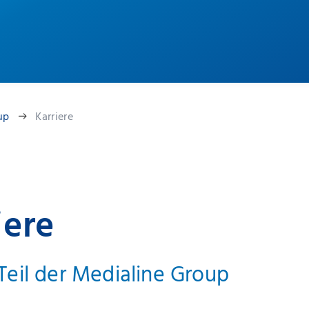
up
Karriere
iere
eil der Medialine Group