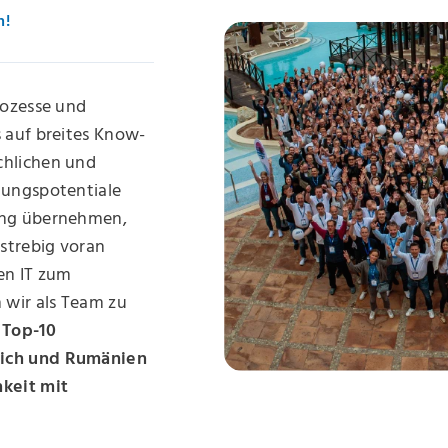
n!
rozesse und
s auf breites Know-
chlichen und
lungspotentiale
ung übernehmen,
lstrebig voran
en IT zum
wir als Team zu
 Top-10
eich und Rumänien
hkeit mit