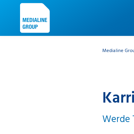
Medialine Gro
Karr
Werde T