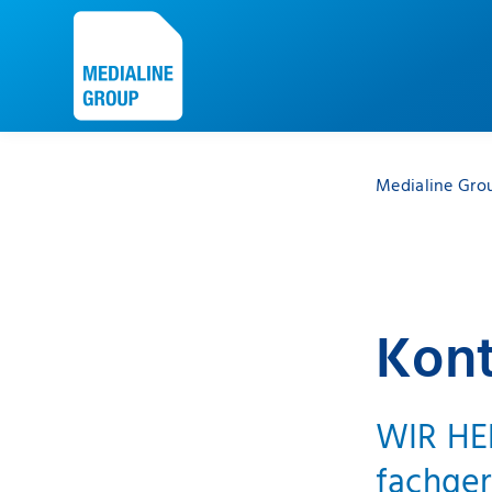
Medialine Gro
Kon
WIR HEL
fachge