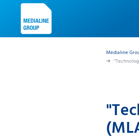
Medialine Gro
"Technolo
"Tec
(ML