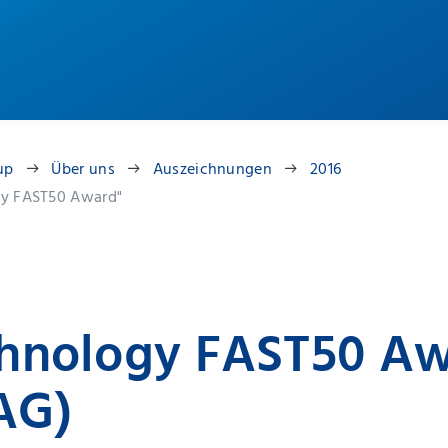
up
Über uns
Auszeichnungen
2016
gy FAST50 Award"
hnology FAST50 Aw
AG)