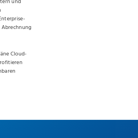
etern und
n
Enterprise-
er Abrechnung
eräne Cloud-
ofitieren
anbaren