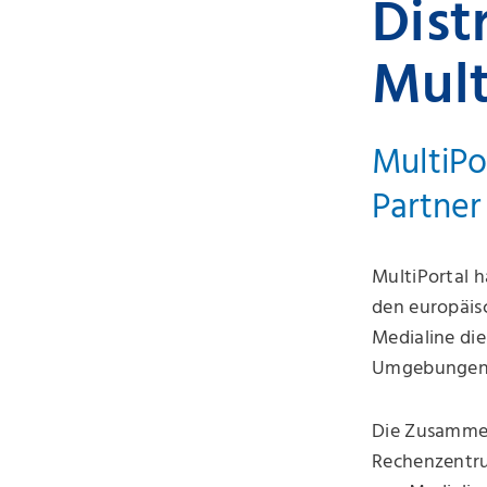
Dist
Mult
MultiPo
Partner
MultiPortal h
den europäis
Medialine di
Umgebungen i
Die Zusammen
Rechenzentru