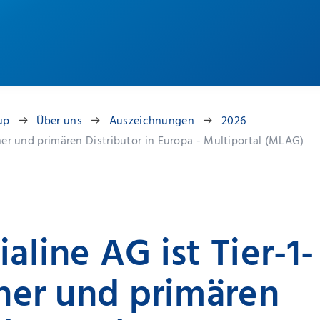
up
Über uns
Auszeichnungen
2026
ner und primären Distributor in Europa - Multiportal (MLAG)
aline AG ist Tier-1-
ner und primären