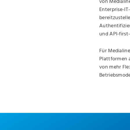
von Medialine
Enterprise-I
bereitzustell
Authentifizie
und API-first
Für Medialine
Plattformen a
von mehr Flex
Betriebsmode