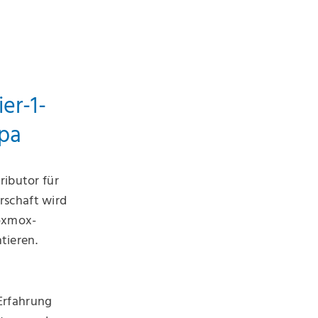
er-1-
opa
ributor für
rschaft wird
oxmox-
tieren.
Erfahrung