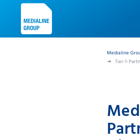
Medialine Gro
Tier-1-Part
Medi
Part