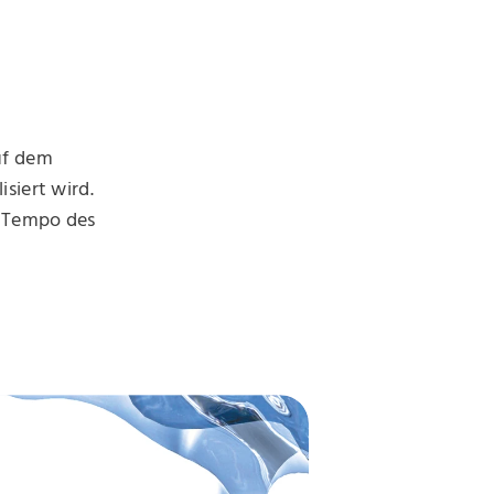
uf dem
siert wird.
m Tempo des