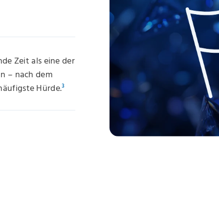
e Zeit als eine der
 an – nach dem
häufigste Hürde.
³