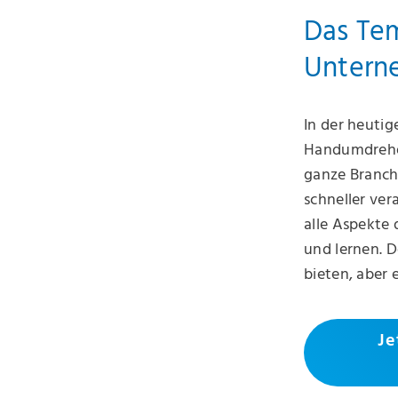
Das Tem
Untern
In der heutig
Handumdrehen
ganze Branch
schneller ver
alle Aspekte 
und lernen. 
bieten, aber 
Je