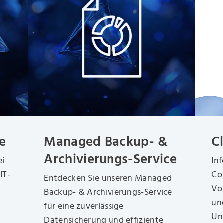
e
Managed Backup- &
C
Archivierungs-Service
ei
In
IT-
Co
Entdecken Sie unseren Managed
Vo
Backup- & Archivierungs-Service
un
für eine zuverlässige
Un
Datensicherung und effiziente