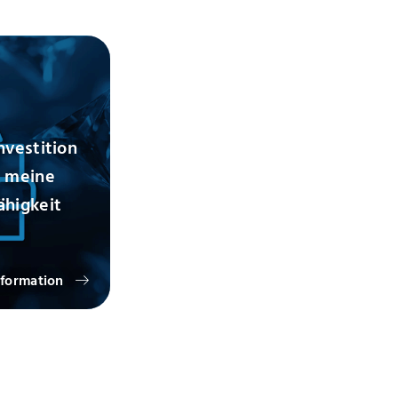
nvestition
h meine
higkeit
formation