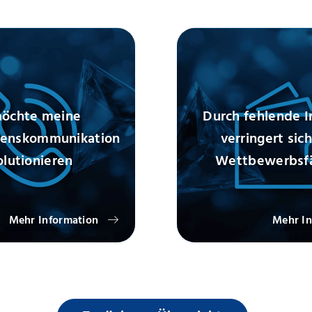
möchte meine
Durch fehlende I
enskommunikation
verringert sic
olutionieren
Wettbewerbsfä
Mehr Information
Mehr In