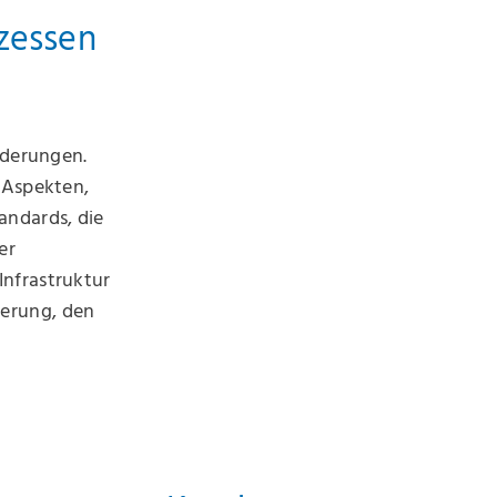
zessen
rderungen.
 Aspekten,
andards, die
er
Infrastruktur
herung, den